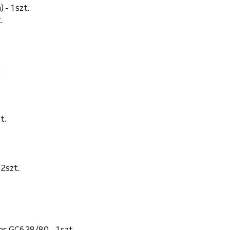
 - 1szt.
.
.
t.
2szt.
es GC628/80 - 1szt.