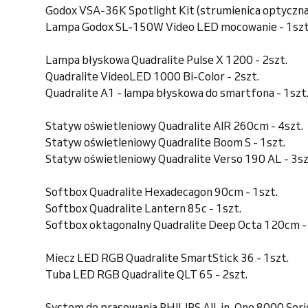
Godox VSA-36K Spotlight Kit (strumienica optyczna)
Lampa Godox SL-150W Video LED mocowanie - 1szt
Lampa błyskowa Quadralite Pulse X 1200 - 2szt.
Quadralite VideoLED 1000 Bi-Color - 2szt.
Quadralite A1 - lampa błyskowa do smartfona - 1szt
Statyw oświetleniowy Quadralite AIR 260cm - 4szt.
Statyw oświetleniowy Quadralite Boom S - 1szt.
Statyw oświetleniowy Quadralite Verso 190 AL - 3sz
Softbox Quadralite Hexadecagon 90cm - 1szt.
Softbox Quadralite Lantern 85c - 1szt.
Softbox oktagonalny Quadralite Deep Octa 120cm - 
Miecz LED RGB Quadralite SmartStick 36 - 1szt.
Tuba LED RGB Quadralite QLT 65 - 2szt.
System do prasowania PHILIPS All-in-One 8000 Seri