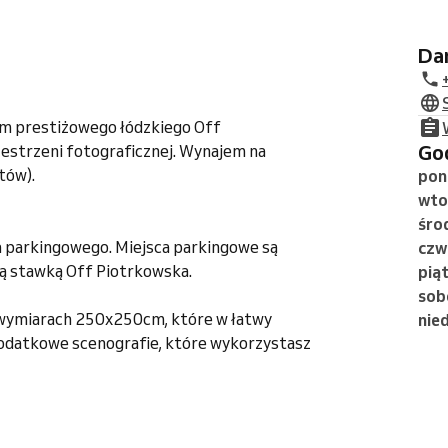
D
um prestiżowego łódzkiego Off
G
estrzeni fotograficznej. Wynajem na
tów).
pon
wto
śro
 parkingowego. Miejsca parkingowe są
czw
cą stawką Off Piotrkowska.
pią
sob
 wymiarach 250x250cm, które w łatwy
nied
odatkowe scenografie, które wykorzystasz