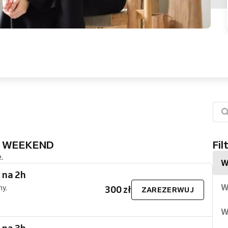
O WEEKEND
Fil
.
W
 na 2h
W
ny.
300 zł
ZAREZERWUJ
W